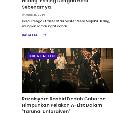
Hilang' Pening Dengan Hero
Sebenarnya
Julai 21, 2026
Kalau tengok trailer atau poster filem Mojoku Hilang,
mungkin ramai ingat cabar…
BACA LAGI...
BERITA TEMPATAN
Razaisyam Rashid Dedah Cabaran
Himpunkan Pelakon A-List Dalam
'Tarung: Unforgiven'