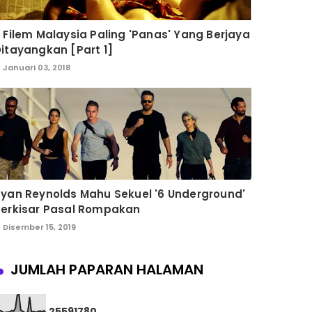
 Filem Malaysia Paling 'Panas' Yang Berjaya
itayangkan [Part 1]
Januari 03, 2018
yan Reynolds Mahu Sekuel '6 Underground'
Berkisar Pasal Rompakan
Disember 15, 2019
JUMLAH PAPARAN HALAMAN
2
5
5
9
1
7
8
0