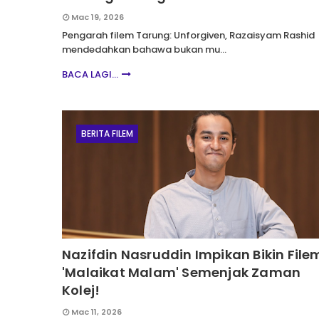
Mac 19, 2026
Pengarah filem Tarung: Unforgiven, Razaisyam Rashid
mendedahkan bahawa bukan mu…
BACA LAGI...
BERITA FILEM
Nazifdin Nasruddin Impikan Bikin File
'Malaikat Malam' Semenjak Zaman
Kolej!
Mac 11, 2026