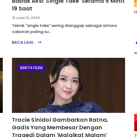
Babak Aksi 'Single Take' Selama 5 Minit
19 Saat
H
Julai 21, 2026
Teknik "single take" sering dianggap sebagai antara
cabaran paling su…
BACA LAGI...
BERITA FILEM
Tracie Sinidol Gambarkan Ratna,
Gadis Yang Membesar Dengan
Tragedi Dalam 'Malaikat Malam'
T