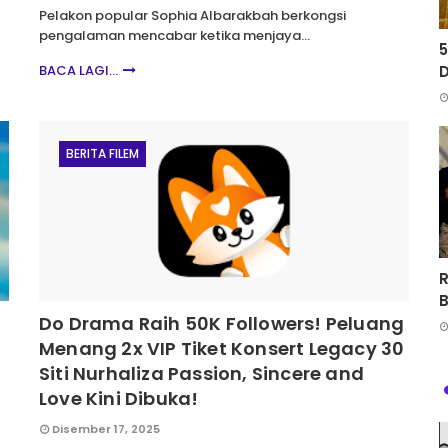
Pelakon popular Sophia Albarakbah berkongsi
pengalaman mencabar ketika menjaya…
5
BACA LAGI...
D
BERITA FILEM
R
Do Drama Raih 50K Followers! Peluang
k
Menang 2x VIP Tiket Konsert Legacy 30
Siti Nurhaliza Passion, Sincere and
Love Kini Dibuka!
Disember 17, 2025