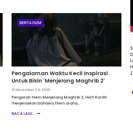
BERITA FILEM
S
D
L
H
Pengalaman Waktu Kecil Inspirasi
Z
Untuk Bikin 'Menjelang Maghrib 2'
November 24, 2025
Pengarah filem Menjelang Maghrib 2, Helfi Kardit
menjelaskan bahawa filem araha…
BACA LAGI...