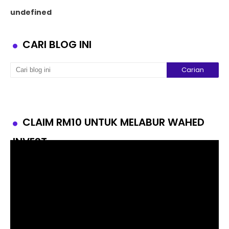
u
n
d
e
f
i
n
e
d
CARI BLOG INI
CLAIM RM10 UNTUK MELABUR WAHED
INVEST