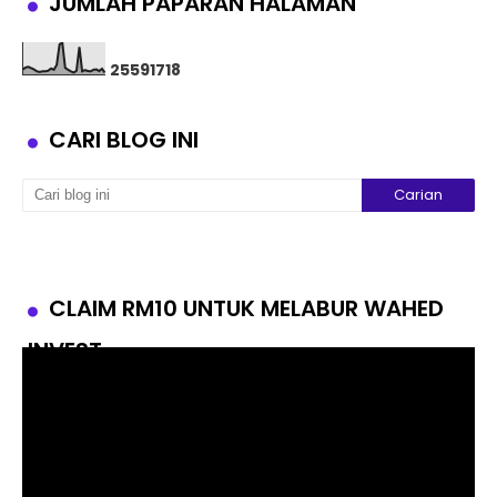
JUMLAH PAPARAN HALAMAN
2
5
5
9
1
7
1
8
CARI BLOG INI
CLAIM RM10 UNTUK MELABUR WAHED
INVEST