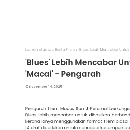
Laman utama
Berita Filem
'Blues' Lebih Mencabar Untuk
'Blues' Lebih Mencabar U
'Macai' - Pengarah
November 14, 2025
Pengarah filem Macai, San J Perumal berkong
Blues lebih mencabar untuk dihasilkan berband
kerana ianya menggunakan format filem biasa. 
14 draf diperlukan untuk mencapai kesempurnaa