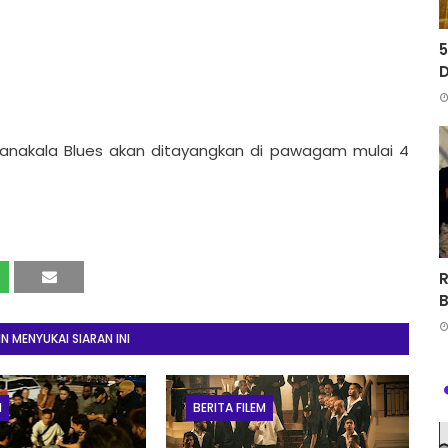
5
D
nakala Blues akan ditayangkan di pawagam mulai 4
R
 MENYUKAI SIARAN INI
M
BERITA FILEM