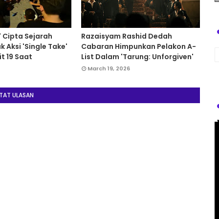
' Cipta Sejarah
Razaisyam Rashid Dedah
 Aksi 'Single Take'
Cabaran Himpunkan Pelakon A-
t 19 Saat
List Dalam 'Tarung: Unforgiven'
March 19, 2026
TAT ULASAN