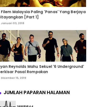
 Filem Malaysia Paling 'Panas' Yang Berjaya
itayangkan [Part 1]
Januari 03, 2018
yan Reynolds Mahu Sekuel '6 Underground'
Berkisar Pasal Rompakan
Disember 15, 2019
JUMLAH PAPARAN HALAMAN
2
5
5
9
1
6
4
4