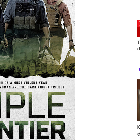
T
d
d