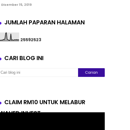
Disember 15, 2019
JUMLAH PAPARAN HALAMAN
2
5
5
9
2
5
2
3
CARI BLOG INI
CLAIM RM10 UNTUK MELABUR
WAHED INVEST