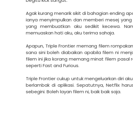
begitu kick sangat.
Agak kurang menarik sikit di bahagian ending a
ianya menyimpulkan dan memberi mesej yang da
yang membuatkan aku sedikit kecewa. Nam
memuaskan hati aku, aku terima sahaja.
Apapun, Triple Frontier memang filem rompakan 
sana sini boleh diabaikan apabila filem ni men
filem ini jika korang memang minat filem pasal
seperti Fast and Furious.
Triple Frontier cukup untuk mengeluarkan diri ak
berlambak di aplikasi. Sepatutnya, Netflix ha
sebegini. Boleh layan filem ni, baik baik saja.