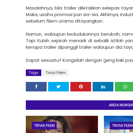
Masalahnya, bila trailer diletakkan selepas ta
Maka, usaha promosi pun sia-sia. Akhirnya, industr
sebelum filem utama ditayangkan.
Namun, walaupun kedudukannya berubah, nama “tr
Tapi itulah sejarah menarik di sebalik istilah 
kenapa trailer dipanggil trailer walaupun dia tay
Dapat sesuatu? Kongsilah dengan geng kaki paw
Tags
Trivia Filem
ANDA MUNGKIN
TRIVIA FILEM
TRIVIA FILEM