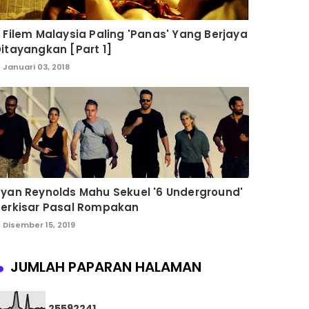
 Filem Malaysia Paling 'Panas' Yang Berjaya
itayangkan [Part 1]
Januari 03, 2018
yan Reynolds Mahu Sekuel '6 Underground'
Berkisar Pasal Rompakan
Disember 15, 2019
JUMLAH PAPARAN HALAMAN
2
5
5
9
2
2
4
1