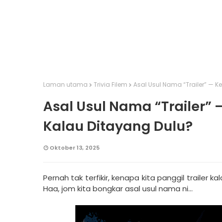
Laman utama
Trivia Filem
Asal Usul Nama “Trailer” — K
Asal Usul Nama “Trailer” 
Kalau Ditayang Dulu?
Oktober 13, 2025
Pernah tak terfikir, kenapa kita panggil trailer
Haa, jom kita bongkar asal usul nama ni…