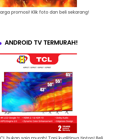
arga promosi! Klik foto dan beli sekarang!
ANDROID TV TERMURAH!
CL bukan saja murah! Tapi kualitinya tiptop! Beli