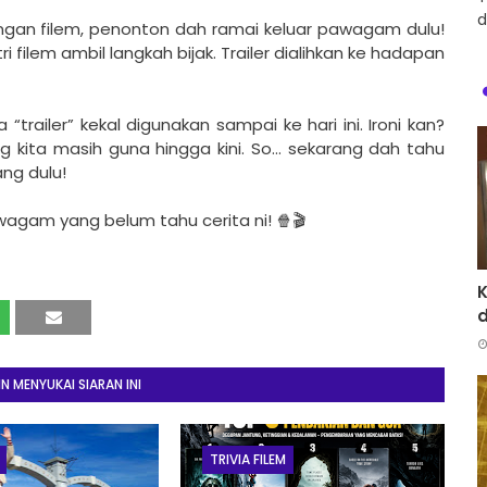
d
yangan filem, penonton dah ramai keluar pawagam dulu!
i filem ambil langkah bijak. Trailer dialihkan ke hadapan
ailer” kekal digunakan sampai ke hari ini. Ironi kan?
yang kita masih guna hingga kini. So… sekarang dah tahu
ang dulu!
agam yang belum tahu cerita ni! 🍿🎬
d
 MENYUKAI SIARAN INI
TRIVIA FILEM