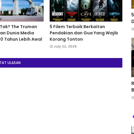
5
D
 Tak? The Truman
5 Filem Terbaik Berkaitan
an Dunia Media
Pendakian dan Gua Yang Wajib
20 Tahun Lebih Awal
Korang Tonton
July 22, 2026
TAT ULASAN
R